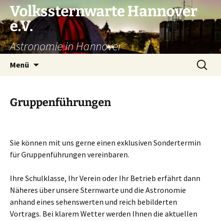
Volkssternwarte Hannover
e.V.
Astronomie in Hannover
Zum
Suchen
Menü
Inhalt
nach:
springen
Gruppenführungen
Sie können mit uns gerne einen exklusiven Sondertermin
für Gruppenführungen vereinbaren.
Ihre Schulklasse, Ihr Verein oder Ihr Betrieb erfährt dann
Näheres über unsere Sternwarte und die Astronomie
anhand eines sehenswerten und reich bebilderten
Vortrags. Bei klarem Wetter werden Ihnen die aktuellen