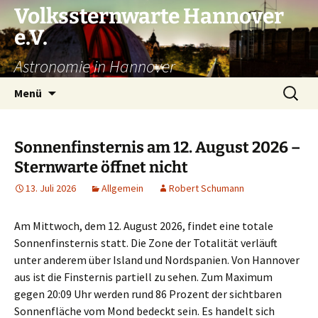
Volkssternwarte Hannover
e.V.
Astronomie in Hannover
Zum
Suchen
Menü
Inhalt
nach:
springen
Sonnenfinsternis am 12. August 2026 –
Sternwarte öffnet nicht
13. Juli 2026
Allgemein
Robert Schumann
Am Mittwoch, dem 12. August 2026, findet eine totale
Sonnenfinsternis statt. Die Zone der Totalität verläuft
unter anderem über Island und Nordspanien. Von Hannover
aus ist die Finsternis partiell zu sehen. Zum Maximum
gegen 20:09 Uhr werden rund 86 Prozent der sichtbaren
Sonnenfläche vom Mond bedeckt sein. Es handelt sich