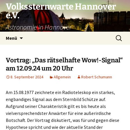
Volkssternwarte Hannover
e.V.
Astronomie in Hannover
Zum
Suchen
Menü
Inhalt
nach:
springen
Vortrag: „Das rätselhafte Wow!-Signal“
am 12.09.24 um 20 Uhr
8. September 2024
Allgemein
Robert Schumann
Am 15.08.1977 zeichnete ein Radioteleskop ein starkes,
engbandiges Signal aus dem Sternbild Schütze auf.
Aufgrund seiner Charakteristik gilt es bis heute als
vielversprechendster Anwärter für eine außerirdische
Botschaft. Der Vortrag diskutiert, was für und gegen diese
Hypothese spricht und wie der aktuelle Stand der