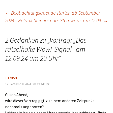
Beitragsnavigation
←
Beobachtungsabende starten ab September
2024
Polarlichter über der Sternwarte am 12.09.
→
2 Gedanken zu „
Vortrag: „Das
rätselhafte Wow!-Signal“ am
12.09.24 um 20 Uhr
“
THIMIAN
12. September 2024 um 19:44 Uhr
Guten Abend,
wird dieser Vortrag ggf. zu einem anderen Zeitpunkt
nochmals angeboten?
Leider bin ich an diesem Abend terminlich verhindert, finde