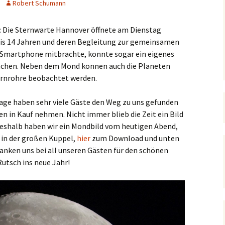
Robert Schumann
: Die Sternwarte Hannover öffnete am Dienstag
r bis 14 Jahren und deren Begleitung zur gemeinsamen
 Smartphone mitbrachte, konnte sogar ein eigenes
achen. Neben dem Mond konnen auch die Planeten
ernrohre beobachtet werden.
age haben sehr viele Gäste den Weg zu uns gefunden
n in Kauf nehmen. Nicht immer blieb die Zeit ein Bild
Deshalb haben wir ein Mondbild vom heutigen Abend,
in der großen Kuppel,
hier
zum Download und unten
danken uns bei all unseren Gästen für den schönen
utsch ins neue Jahr!