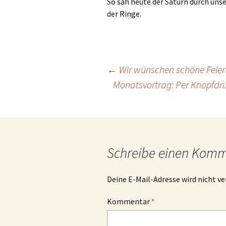
So sah heute der Saturn durch unse
der Ringe.
Beitragsnavigation
←
Wir wünschen schöne Feier
Monatsvortrag: Per Knopfdr
Schreibe einen Kom
Deine E-Mail-Adresse wird nicht ve
Kommentar
*