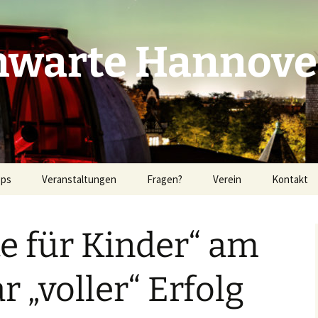
nwarte Hannover
pps
Veranstaltungen
Fragen?
Verein
Kontakt
immel
Beobachtungszeiten
Intern
e für Kinder“ am
m
Vorträge Herbst 2026
Vereinsinformationen
Gruppenführungen
Rundgang
Mitgliedschaft
r „voller“ Erfolg
Anfahrt
Geschwister Herschel