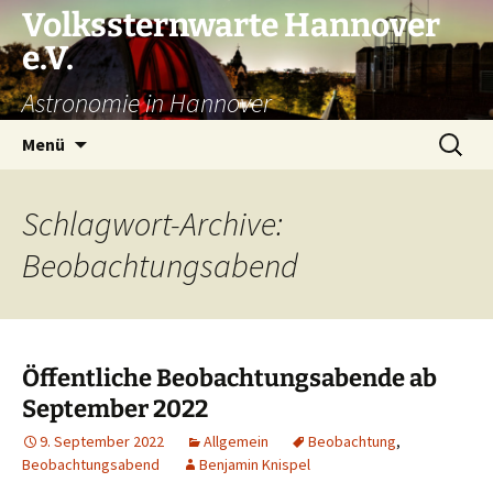
Volkssternwarte Hannover
e.V.
Astronomie in Hannover
Zum
Suchen
Menü
Inhalt
nach:
springen
Schlagwort-Archive:
Beobachtungsabend
Öffentliche Beobachtungsabende ab
September 2022
9. September 2022
Allgemein
Beobachtung
,
Beobachtungsabend
Benjamin Knispel