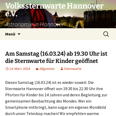
Volkssternwarte Hannover
e.V.
Astronomie in Hannover
Zum
Suchen
Menü
Inhalt
nach:
springen
Am Samstag (16.03.24) ab 19.30 Uhr ist
die Sternwarte für Kinder geöffnet
14. März 2024
Allgemein
Sternwarte
Diesen Samstag (16.03.24) ist es wieder soweit: Die
Sternwarte Hannover öffnet von 19:30 bis 21:30 Uhr ihre
Pforten für Kinder bis 14 Jahren und deren Begleitung zur
gemeinsamen Beobachtung des Mondes. Wer ein
Smartphone mitbringt, kann sogar ein eigenes Mondbild
durch unser Teleskop machen! Wir empfehlen warme